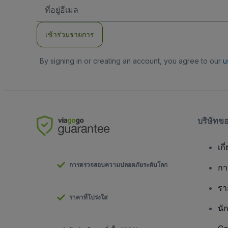
ที่
อยู่
อีเมล
เข้าร่วมรายการ
By signing in or creating an account, you agree to our
u
บริษัทข
เกี
การตรวจสอบความปลอดภัยระดับโลก
กา
รา
ราคาที่โปร่งใส
นั