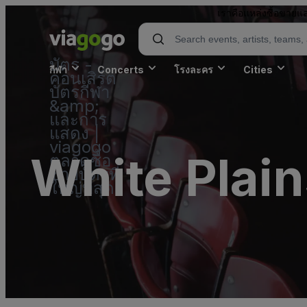
เราคือแหล่งซื้อขายแล
บัตร -
กีฬา
Concerts
โรงละคร
Cities
คอนเสิร์ต
บัตรกีฬา
&amp;
และการ
แสดง |
viagogo
White Plain
ตลาดซื้อ
ขายบัตรที่
ใหญ่ที่สุด