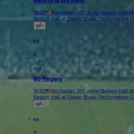
Rebirth Brass Band
19:00
Rochester, NY, สหรัฐฯ
Beston Hall a
Beston Hall at Glazer Music Performance C
ดูตั๋ว
ต.ค.
2
ศุกร์
40 fingers
19:00
Rochester, NY, สหรัฐฯ
Beston Hall a
Beston Hall at Glazer Music Performance C
ดูตั๋ว
ต.ค.
17