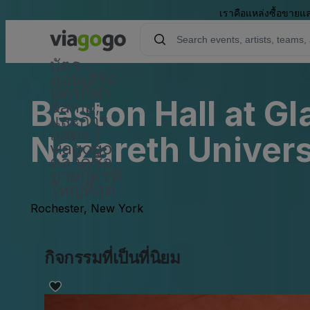
เราคือแหล่งซื้อขายแล
บัตร -
คอนเสิร์ต
บัตรกีฬา
Beston Hall at G
&amp;
และการ
แสดง |
Nazareth Univers
viagogo
ตลาดซื้อ
ขายบัตรที่
ใหญ่ที่สุด
Rochester, New York
กิจกรรมที่เป็นที่นิยม