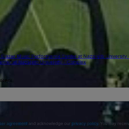
t Glazer Music Performance Center at Nazareth University
enter at Nazareth University - Complex
ของคุณ
ser agreement
and acknowledge our
privacy policy
. You may receiv