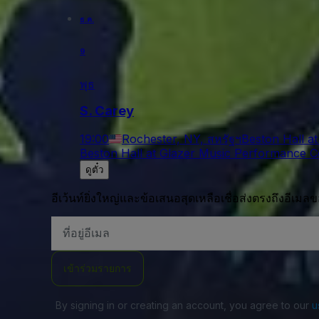
ธ.ค.
9
พุธ
S. Carey
19:00
Rochester, NY, สหรัฐฯ
Beston Hall a
Beston Hall at Glazer Music Performance C
ดูตั๋ว
อีเว้นท์ยิ่งใหญ่และข้อเสนอสุดเหลือเชื่อส่งตรงถึงอีเมล
ที่
อยู่
อีเมล
เข้าร่วมรายการ
By signing in or creating an account, you agree to our
u