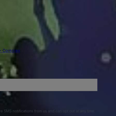
 - Complex
e SMS notifications from us and can opt out at any time.