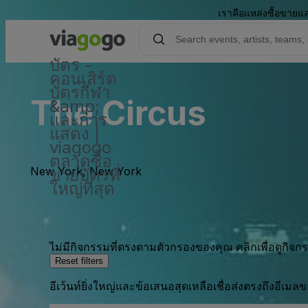
เราคือแหล่งซื้อขายแล
บัตร -
คอนเสิร์ต
บัตรกีฬา
The Circus
&amp;
และการ
แสดง |
viagogo
ตลาดซื้อ
New York, New York
ขายบัตรที่
ใหญ่ที่สุด
ไม่มีกิจกรรมที่ตรงตามตัวกรองของคุณ คลิกเพื่อดูกิจ
Reset filters
อีเว้นท์ยิ่งใหญ่และข้อเสนอสุดเหลือเชื่อส่งตรงถึงอีเมล