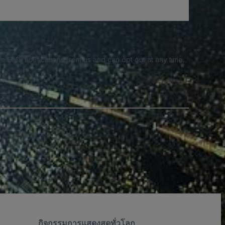
e SMS notifications from us and can opt out at any time.
กิจกรรมการแสดงสดทั่วโลก