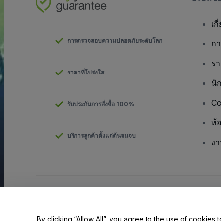
เกี
การตรวจสอบความปลอดภัยระดับโลก
กา
รา
ราคาที่โปร่งใส
นั
Co
รับประกันการสั่งซื้อ 100%
ห้
บริการลูกค้าตั้งแต่ต้นจนจบ
งา
ลิขสิทธิ์ © viagogo GmbH 2026
รายละเอียดบริษัท
การใช้เว็บไซต์นี้ถือเป็นการยอมรับใน
ข้อตกลงและเงื่อนไข
และ
นโยบายควา
ห้ามแชร์ข้อมูลส่วนบุคคลของฉัน/ทางเลือกเกี่ยวกับความเป็นส่วนตัวของค
By clicking “Allow All”, you agree to the use of cookies t