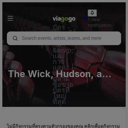
Resale tickets may be above face value.
1 new
notification
บัตร -
คอนเสิร์ต
บัตร
กีฬา
&amp;
และ
การ
แสดง |
The Wick, Hudson, a
viagogo
ตลาด
Tribute Portfolio Hotel
ซื้อขาย
บัตรที่
ใหญ่
ที่สุด
ไม่มีกิจกรรมที่ตรงตามตัวกรองของคุณ คลิกเพื่อดูกิจกรรม