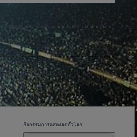
e SMS notifications from us and can opt out at any time.
กิจกรรมการแสดงสดทั่วโลก