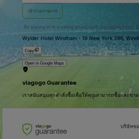
อีเมล
เข้าร่วมรายการ
By signing in or creating an account, you agree to our
u
Wylder Hotel Windham
-
19 New York 296, Win
Copy
Open in Google Maps
viagogo Guarantee
เราสนับสนุนทุกคําสั่งซื้อเพื่อให้คุณสามารถซื้อและขาย
บริษัทข