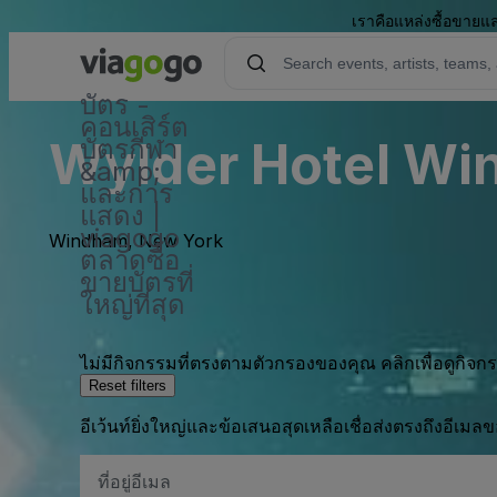
เราคือแหล่งซื้อขายแล
บัตร -
คอนเสิร์ต
Wylder Hotel W
บัตรกีฬา
&amp;
และการ
แสดง |
viagogo
Windham, New York
ตลาดซื้อ
ขายบัตรที่
ใหญ่ที่สุด
ไม่มีกิจกรรมที่ตรงตามตัวกรองของคุณ คลิกเพื่อดูกิจ
Reset filters
อีเว้นท์ยิ่งใหญ่และข้อเสนอสุดเหลือเชื่อส่งตรงถึงอีเมล
ที่
อยู่