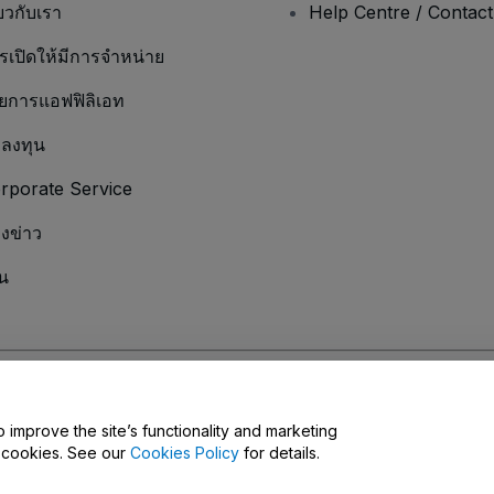
่ยวกับเรา
Help Centre / Contac
รเปิดให้มีการจำหน่าย
ยการแอฟฟิลิเอท
กลงทุน
rporate Service
องข่าว
น
มเป็นส่วนตัว
และ
นโยบายคุกกี้
และ
นโยบายความเป็นส่วนตัวบนมือถือ
Do Not Share 
o improve the site’s functionality and marketing
y cookies. See our
Cookies Policy
for details.