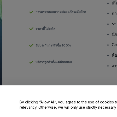
เกี
การตรวจสอบความปลอดภัยระดับโลก
กา
รา
ราคาที่โปร่งใส
นั
Co
รับประกันการสั่งซื้อ 100%
ห้
บริการลูกค้าตั้งแต่ต้นจนจบ
งา
ลิขสิทธิ์ © viagogo GmbH 2026
รายละเอียดบริษัท
การใช้เว็บไซต์นี้ถือเป็นการยอมรับใน
ข้อตกลงและเงื่อนไข
และ
นโยบายควา
By clicking “Allow All”, you agree to the use of cookies t
relevancy. Otherwise, we will only use strictly necessar