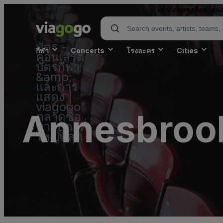
เราคือแหล่งซื้อขายแล
บัตร -
กีฬา
Concerts
โรงละคร
Cities
คอนเสิร์ต
บัตรกีฬา
&amp;
และการ
แสดง |
viagogo
Annesbroo
ตลาดซื้อ
ขายบัตรที่
ใหญ่ที่สุด