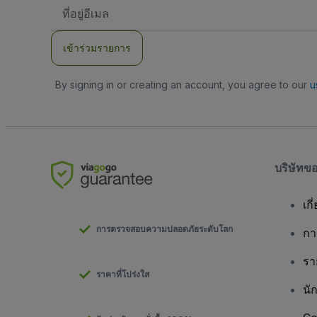
ที่
อยู่
อีเมล
เข้าร่วมรายการ
By signing in or creating an account, you agree to our
u
บริษัทข
เกี
การตรวจสอบความปลอดภัยระดับโลก
กา
รา
ราคาที่โปร่งใส
นั