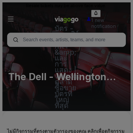
Resale tickets may be above face value.
1 new
notification
บัตร -
คอนเสิร์ต
บัตร
กีฬา
&amp;
และ
การ
แสดง |
The Dell - Wellington
viagogo
ตลาด
Botanic Garden
ซื้อขาย
บัตรที่
ใหญ่
ที่สุด
ไม่มีกิจกรรมที่ตรงตามตัวกรองของคุณ คลิกเพื่อดูกิจกรรม