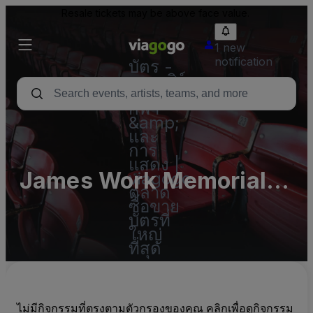
Resale tickets may be above face value.
1 new
notification
บัตร -
คอนเสิร์ต
บัตร
กีฬา
&amp;
และ
การ
แสดง |
James Work Memorial
viagogo
ตลาด
Stadium
ซื้อขาย
บัตรที่
ใหญ่
ที่สุด
ไม่มีกิจกรรมที่ตรงตามตัวกรองของคุณ คลิกเพื่อดูกิจกรรม