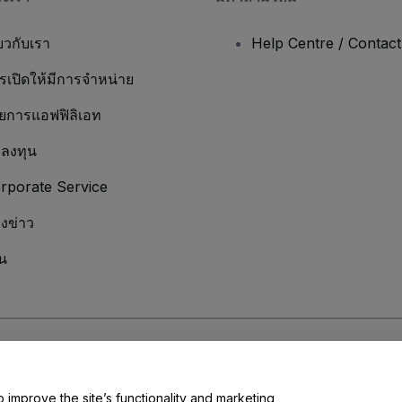
่ยวกับเรา
Help Centre / Contac
รเปิดให้มีการจำหน่าย
ยการแอฟฟิลิเอท
กลงทุน
rporate Service
องข่าว
น
มเป็นส่วนตัว
และ
นโยบายคุกกี้
และ
นโยบายความเป็นส่วนตัวบนมือถือ
ุณ
o improve the site’s functionality and marketing