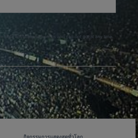
e SMS notifications from us and can opt out at any time.
กิจกรรมการแสดงสดทั่วโลก