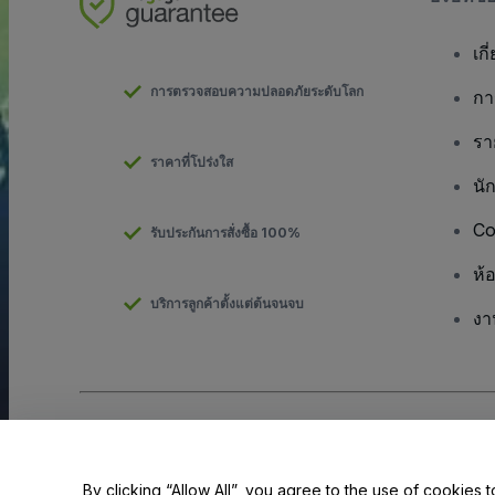
เกี
การตรวจสอบความปลอดภัยระดับโลก
กา
รา
ราคาที่โปร่งใส
นั
Co
รับประกันการสั่งซื้อ 100%
ห้
บริการลูกค้าตั้งแต่ต้นจนจบ
งา
ลิขสิทธิ์ © viagogo GmbH 2026
รายละเอียดบริษัท
การใช้เว็บไซต์นี้ถือเป็นการยอมรับใน
ข้อตกลงและเงื่อนไข
และ
นโยบายควา
ห้ามแชร์ข้อมูลส่วนบุคคลของฉัน/ทางเลือกเกี่ยวกับความเป็นส่วนตัวของค
By clicking “Allow All”, you agree to the use of cookies t