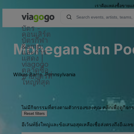
เราคือแหล่งซื้อขายแล
บัตร -
คอนเสิร์ต
บัตรกีฬา
Mohegan Sun Poc
&amp;
และการ
แสดง |
viagogo
ตลาดซื้อ
Wilkes Barre, Pennsylvania
ขายบัตรที่
ใหญ่ที่สุด
ไม่มีกิจกรรมที่ตรงตามตัวกรองของคุณ คลิกเพื่อดูกิจ
Reset filters
อีเว้นท์ยิ่งใหญ่และข้อเสนอสุดเหลือเชื่อส่งตรงถึงอีเมล