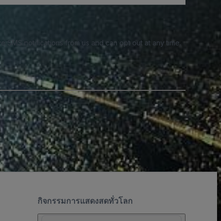
e SMS notifications from us and can opt out at any time.
กิจกรรมการแสดงสดทั่วโลก