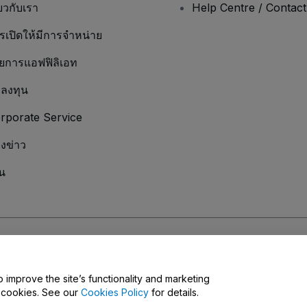
่ยวกับเรา
Help Centre / Contac
รเปิดให้มีการจำหน่าย
ยการแอฟฟิลิเอท
กลงทุน
rporate Service
องข่าว
น
มเป็นส่วนตัว
และ
นโยบายคุกกี้
และ
นโยบายความเป็นส่วนตัวบนมือถือ
ุณ
o improve the site’s functionality and marketing
y cookies. See our
Cookies Policy
for details.