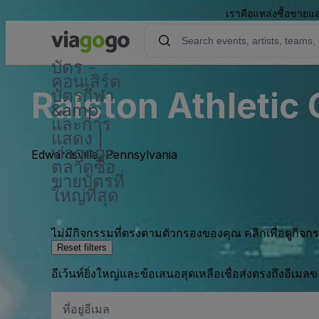
เราคือแหล่งซื้อขายแล
บัตร -
คอนเสิร์ต
Ralston Athletic
บัตรกีฬา
&amp;
และการ
แสดง |
viagogo
Edwardsville, Pennsylvania
ตลาดซื้อ
ขายบัตรที่
ใหญ่ที่สุด
ไม่มีกิจกรรมที่ตรงตามตัวกรองของคุณ คลิกเพื่อดูกิจ
Reset filters
อีเว้นท์ยิ่งใหญ่และข้อเสนอสุดเหลือเชื่อส่งตรงถึงอีเมล
ที่
อยู่