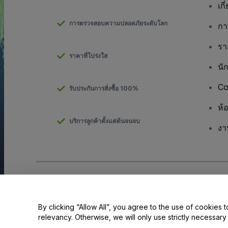
เกี
การตรวจสอบความปลอดภัยระดับโลก
กา
รา
ราคาที่โปร่งใส
นั
Co
รับประกันการสั่งซื้อ 100%
ห้
บริการลูกค้าตั้งแต่ต้นจนจบ
งา
ลิขสิทธิ์ © viagogo GmbH 2026
รายละเอียดบริษัท
การใช้เว็บไซต์นี้ถือเป็นการยอมรับใน
ข้อตกลงและเงื่อนไข
และ
นโยบายควา
ห้ามแชร์ข้อมูลส่วนบุคคลของฉัน/ทางเลือกเกี่ยวกับความเป็นส่วนตัวของค
By clicking “Allow All”, you agree to the use of cookies t
relevancy. Otherwise, we will only use strictly necessar