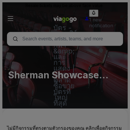
Resale tickets may be above face value.
1 new
notification
บัตร -
คอนเสิร์ต
บัตร
กีฬา
&amp;
และ
การ
แสดง |
Sherman Showcase
viagogo
ตลาด
Parking Lots (InActive)
ซื้อขาย
บัตรที่
ใหญ่
ที่สุด
ไม่มีกิจกรรมที่ตรงตามตัวกรองของคุณ คลิกเพื่อดูกิจกรรม