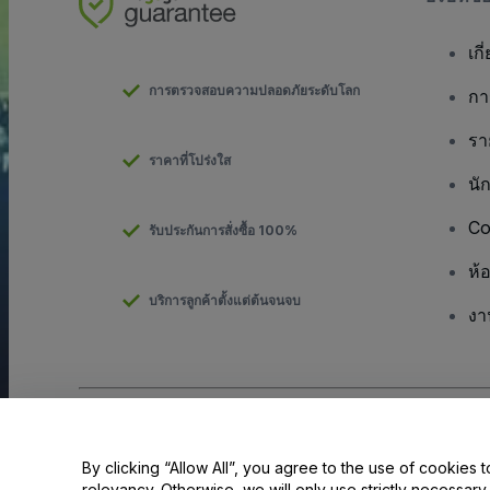
เกี
การตรวจสอบความปลอดภัยระดับโลก
กา
รา
ราคาที่โปร่งใส
นั
Co
รับประกันการสั่งซื้อ 100%
ห้
บริการลูกค้าตั้งแต่ต้นจนจบ
งา
ลิขสิทธิ์ © viagogo GmbH 2026
รายละเอียดบริษัท
การใช้เว็บไซต์นี้ถือเป็นการยอมรับใน
ข้อตกลงและเงื่อนไข
และ
นโยบายควา
By clicking “Allow All”, you agree to the use of cookies t
relevancy. Otherwise, we will only use strictly necessar