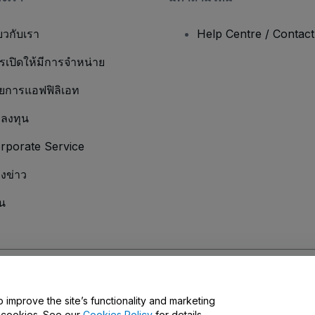
่ยวกับเรา
Help Centre / Contac
รเปิดให้มีการจำหน่าย
ยการแอฟฟิลิเอท
กลงทุน
rporate Service
องข่าว
น
มเป็นส่วนตัว
และ
นโยบายคุกกี้
และ
นโยบายความเป็นส่วนตัวบนมือถือ
Do Not Share 
o improve the site’s functionality and marketing
y cookies. See our
Cookies Policy
for details.