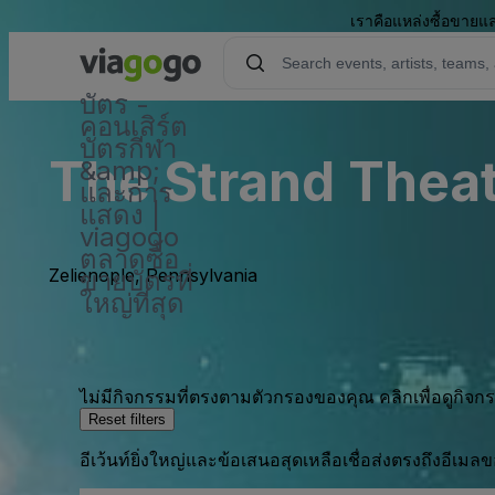
เราคือแหล่งซื้อขายแล
บัตร -
คอนเสิร์ต
บัตรกีฬา
The Strand Theat
&amp;
และการ
แสดง |
viagogo
ตลาดซื้อ
Zelienople, Pennsylvania
ขายบัตรที่
ใหญ่ที่สุด
ไม่มีกิจกรรมที่ตรงตามตัวกรองของคุณ คลิกเพื่อดูกิจ
Reset filters
อีเว้นท์ยิ่งใหญ่และข้อเสนอสุดเหลือเชื่อส่งตรงถึงอีเมล