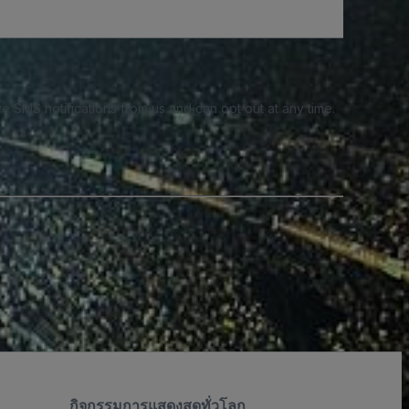
e SMS notifications from us and can opt out at any time.
กิจกรรมการแสดงสดทั่วโลก