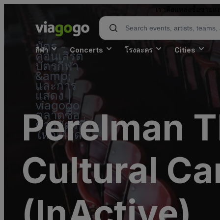
เราคือแหล่งซื้อขายแล
บัตร -
กีฬา
Concerts
โรงละคร
Cities
คอนเสิร์ต
บัตรกีฬา
&amp;
และการ
แสดง |
viagogo
Perelman T
ตลาดซื้อ
ขายบัตรที่
ใหญ่ที่สุด
Cultural C
(InActive)