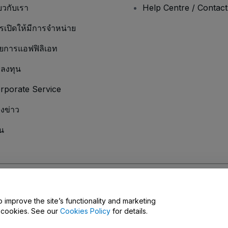
่ยวกับเรา
Help Centre / Contac
รเปิดให้มีการจำหน่าย
ยการแอฟฟิลิเอท
กลงทุน
rporate Service
องข่าว
น
มเป็นส่วนตัว
และ
นโยบายคุกกี้
และ
นโยบายความเป็นส่วนตัวบนมือถือ
Do Not Share 
o improve the site’s functionality and marketing
y cookies. See our
Cookies Policy
for details.