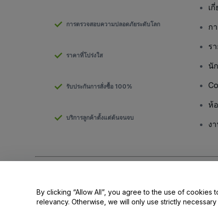
เกี
การตรวจสอบความปลอดภัยระดับโลก
กา
รา
ราคาที่โปร่งใส
นั
Co
รับประกันการสั่งซื้อ 100%
ห้
บริการลูกค้าตั้งแต่ต้นจนจบ
งา
ลิขสิทธิ์ © viagogo GmbH 2026
รายละเอียดบริษัท
การใช้เว็บไซต์นี้ถือเป็นการยอมรับใน
ข้อตกลงและเงื่อนไข
และ
นโยบายควา
By clicking “Allow All”, you agree to the use of cookies t
relevancy. Otherwise, we will only use strictly necessar