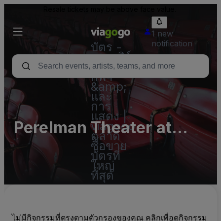
Resale tickets may be above face value.
1 new
notification
บัตร -
คอนเสิร์ต
บัตร
กีฬา
&amp;
และ
การ
แสดง |
Perelman Theater at
viagogo
ตลาด
Kimmel Cultural Campus
ซื้อขาย
บัตรที่
Parking Lots (InActive)
ใหญ่
ที่สุด
ไม่มีกิจกรรมที่ตรงตามตัวกรองของคุณ คลิกเพื่อดูกิจกรรม