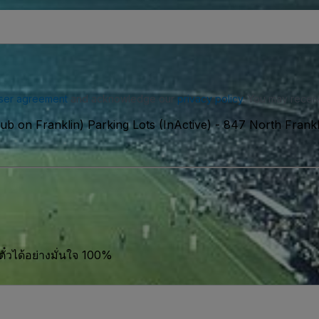
ser agreement
and acknowledge our
privacy policy
. You may receiv
ub on Franklin) Parking Lots (InActive)
-
847 North Frankli
ตั๋วได้อย่างมั่นใจ 100%