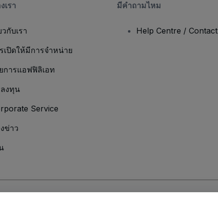
องเรา
มีคําถามไหม
่ยวกับเรา
Help Centre / Contac
รเปิดให้มีการจำหน่าย
ยการแอฟฟิลิเอท
กลงทุน
rporate Service
องข่าว
น
มเป็นส่วนตัว
และ
นโยบายคุกกี้
และ
นโยบายความเป็นส่วนตัวบนมือถือ