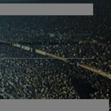
e SMS notifications from us and can opt out at any time.
n Street, Philadelphia, Philadelphia, 19123, USA