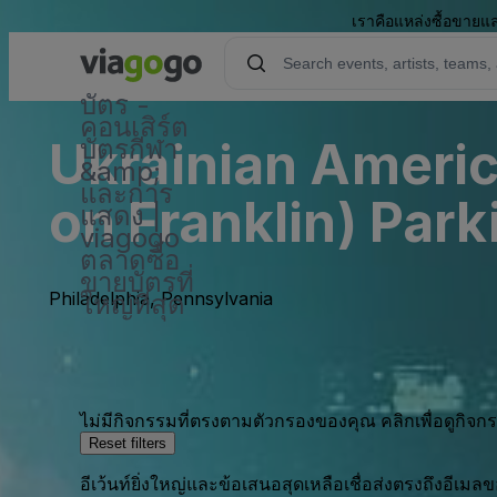
เราคือแหล่งซื้อขายแล
บัตร -
คอนเสิร์ต
Ukrainian Americ
บัตรกีฬา
&amp;
และการ
on Franklin) Park
แสดง |
viagogo
ตลาดซื้อ
ขายบัตรที่
Philadelphia, Pennsylvania
ใหญ่ที่สุด
ไม่มีกิจกรรมที่ตรงตามตัวกรองของคุณ คลิกเพื่อดูกิจ
Reset filters
อีเว้นท์ยิ่งใหญ่และข้อเสนอสุดเหลือเชื่อส่งตรงถึงอีเมล