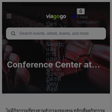
Resale tickets may be above face value.
1 new
notification
บัตร -
คอนเสิร์ต
บัตร
กีฬา
&amp;
และ
การ
แสดง |
Conference Center at
viagogo
ตลาด
We-Ko-Pa Casino -
ซื้อขาย
บัตรที่
Complex Parking Lots
ใหญ่
ที่สุด
(InActive)
ไม่มีกิจกรรมที่ตรงตามตัวกรองของคุณ คลิกเพื่อดูกิจกรรม