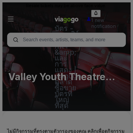
Resale tickets may be above face value.
1 new
notification
บัตร -
คอนเสิร์ต
บัตร
กีฬา
&amp;
และ
การ
แสดง |
Valley Youth Theatre
viagogo
ตลาด
Parking Lots (InActive)
ซื้อขาย
บัตรที่
ใหญ่
ที่สุด
ไม่มีกิจกรรมที่ตรงตามตัวกรองของคุณ คลิกเพื่อดูกิจกรรม