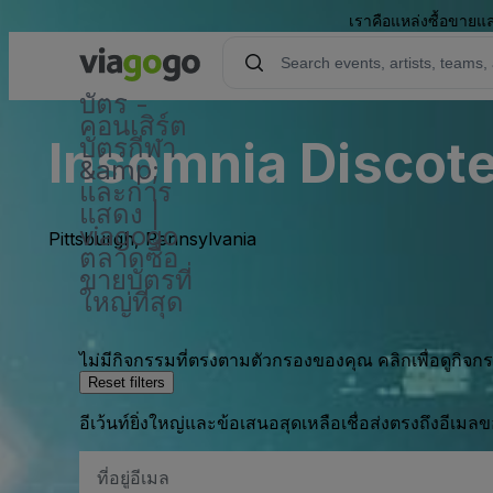
เราคือแหล่งซื้อขายแล
บัตร -
คอนเสิร์ต
Insomnia Discote
บัตรกีฬา
&amp;
และการ
แสดง |
viagogo
Pittsburgh, Pennsylvania
ตลาดซื้อ
ขายบัตรที่
ใหญ่ที่สุด
ไม่มีกิจกรรมที่ตรงตามตัวกรองของคุณ คลิกเพื่อดูกิจ
Reset filters
อีเว้นท์ยิ่งใหญ่และข้อเสนอสุดเหลือเชื่อส่งตรงถึงอีเมล
ที่
อยู่