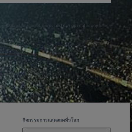
e SMS notifications from us and can opt out at any time.
กิจกรรมการแสดงสดทั่วโลก