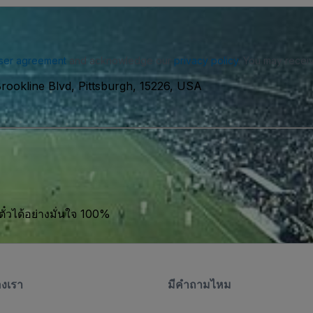
ser agreement
and acknowledge our
privacy policy
. You may receiv
rookline Blvd, Pittsburgh, 15226, USA
ตั๋วได้อย่างมั่นใจ 100%
องเรา
มีคําถามไหม