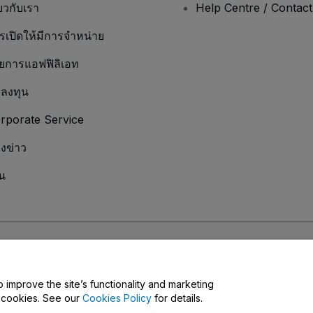
่ยวกับเรา
Help Centre / Contac
รเปิดให้มีการจำหน่าย
ยการแอฟฟิลิเอท
กลงทุน
rporate Service
องข่าว
น
มเป็นส่วนตัว
และ
นโยบายคุกกี้
และ
นโยบายความเป็นส่วนตัวบนมือถือ
ุณ
o improve the site’s functionality and marketing
y cookies. See our
Cookies Policy
for details.