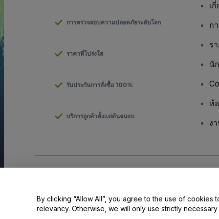
เกี
การตรวจสอบความปลอดภัยระดับโลก
กา
รา
ราคาที่โปร่งใส
นั
Co
รับประกันการสั่งซื้อ 100%
ห้
บริการลูกค้าตั้งแต่ต้นจนจบ
งา
ลิขสิทธิ์ © viagogo GmbH 2026
รายละเอียดบริษัท
การใช้เว็บไซต์นี้ถือเป็นการยอมรับใน
ข้อตกลงและเงื่อนไข
และ
นโยบายควา
ห้ามแชร์ข้อมูลส่วนบุคคลของฉัน/ทางเลือกเกี่ยวกับความเป็นส่วนตัวของค
By clicking “Allow All”, you agree to the use of cookies t
relevancy. Otherwise, we will only use strictly necessar