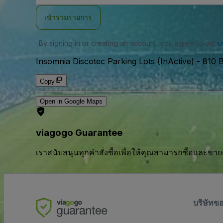
อีเมล
เข้าร่วมรายการ
By signing in or creating an account, you agree to our
u
Insomnia Discotec Parking Lots (InActive)
-
810 B
Copy
Open in Google Maps
viagogo Guarantee
เราสนับสนุนทุกคําสั่งซื้อเพื่อให้คุณสามารถซื้อและขาย
บริษัทข