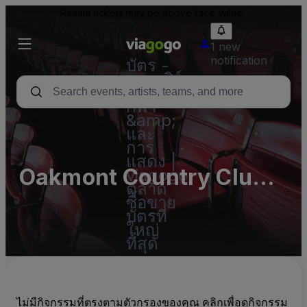
Resale tickets may be above face value.
1 new
notification
บัตร -
คอนเสิร์ต
บัตร
กีฬา
&amp;
และ
การ
แสดง |
Oakmont Country Club
viagogo
ตลาด
Parking Lots (InActive)
ซื้อขาย
บัตรที่
ใหญ่
ที่สุด
ไม่มีกิจกรรมที่ตรงตามตัวกรองของคุณ คลิกเพื่อดูกิจกรรม