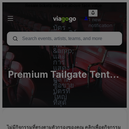
Resale tickets may be above face value.
1 new
notification
บัตร -
คอนเสิร์ต
บัตร
กีฬา
&amp;
และ
การ
แสดง |
Premium Tailgate Tent -
viagogo
ตลาด
Pittsburgh Parking Lots
ซื้อขาย
บัตรที่
(InActive)
ใหญ่
ที่สุด
ไม่มีกิจกรรมที่ตรงตามตัวกรองของคุณ คลิกเพื่อดูกิจกรรม