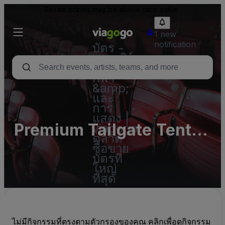
Resale tickets may be above face value.
1 new
notification
บัตร -
คอนเสิร์ต
บัตร
กีฬา
&amp;
และ
การ
แสดง |
Premium Tailgate Tent -
viagogo
ตลาด
Pittsburgh Parking Lots
ซื้อขาย
บัตรที่
(InActive)
ใหญ่
ที่สุด
ไม่มีกิจกรรมที่ตรงตามตัวกรองของคุณ คลิกเพื่อดูกิจกรรม