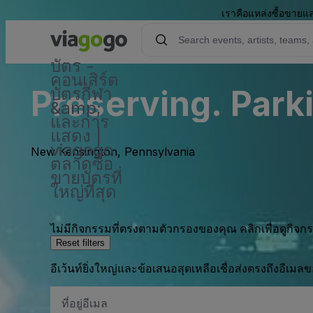
เราคือแหล่งซื้อขายแล
บัตร -
คอนเสิร์ต
Preserving. Parki
บัตรกีฬา
&amp;
และการ
แสดง |
viagogo
New Kensington, Pennsylvania
ตลาดซื้อ
ขายบัตรที่
ใหญ่ที่สุด
ไม่มีกิจกรรมที่ตรงตามตัวกรองของคุณ คลิกเพื่อดูกิจ
Reset filters
อีเว้นท์ยิ่งใหญ่และข้อเสนอสุดเหลือเชื่อส่งตรงถึงอีเมล
ที่
อยู่