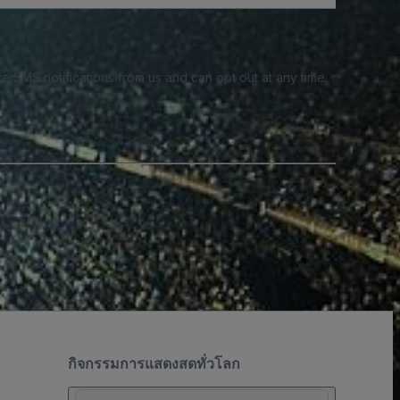
e SMS notifications from us and can opt out at any time.
กิจกรรมการแสดงสดทั่วโลก