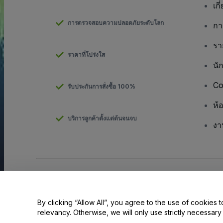
เกี
การตรวจสอบความปลอดภัยระดับโลก
กา
รา
ราคาที่โปร่งใส
นั
Co
รับประกันการสั่งซื้อ 100%
ห้
บริการลูกค้าตั้งแต่ต้นจนจบ
งา
ลิขสิทธิ์ © viagogo GmbH 2026
รายละเอียดบริษัท
การใช้เว็บไซต์นี้ถือเป็นการยอมรับใน
ข้อตกลงและเงื่อนไข
และ
นโยบายควา
ห้ามแชร์ข้อมูลส่วนบุคคลของฉัน/ทางเลือกเกี่ยวกับความเป็นส่วนตัวของค
By clicking “Allow All”, you agree to the use of cookies t
relevancy. Otherwise, we will only use strictly necessar