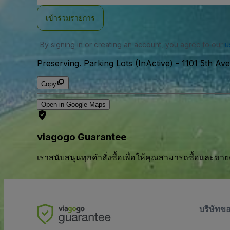
อีเมล
เข้าร่วมรายการ
By signing in or creating an account, you agree to our
u
Preserving. Parking Lots (InActive)
-
1101 5th Av
Copy
Open in Google Maps
viagogo Guarantee
เราสนับสนุนทุกคําสั่งซื้อเพื่อให้คุณสามารถซื้อและขาย
บริษัทข