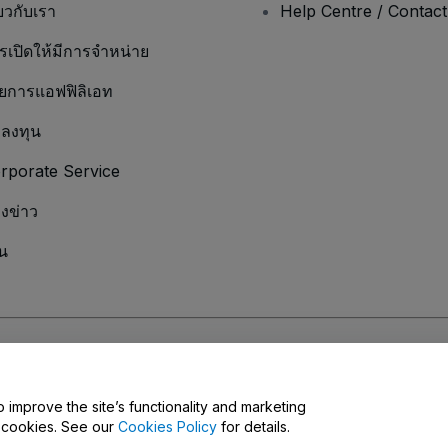
่ยวกับเรา
Help Centre / Contac
รเปิดให้มีการจำหน่าย
ยการแอฟฟิลิเอท
กลงทุน
rporate Service
องข่าว
น
มเป็นส่วนตัว
และ
นโยบายคุกกี้
และ
นโยบายความเป็นส่วนตัวบนมือถือ
ุณ
o improve the site’s functionality and marketing
y cookies. See our
Cookies Policy
for details.