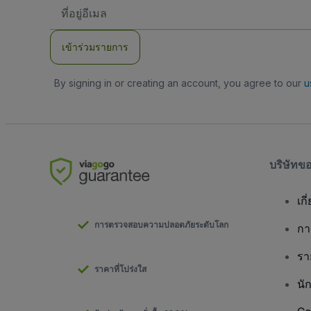
ที่
อยู่
อีเมล
เข้าร่วมรายการ
By signing in or creating an account, you agree to our
u
บริษัทข
เกี
การตรวจสอบความปลอดภัยระดับโลก
กา
รา
ราคาที่โปร่งใส
นั