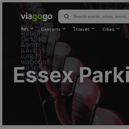
เราคือแหล่งซื้อขายแล
บัตร -
กีฬา
Concerts
โรงละคร
Cities
คอนเสิร์ต
บัตรกีฬา
&amp;
และการ
แสดง |
viagogo
Essex Parki
ตลาดซื้อ
ขายบัตรที่
ใหญ่ที่สุด