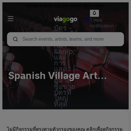
Resale tickets may be above face value.
1 new
notification
บัตร -
คอนเสิร์ต
บัตร
กีฬา
&amp;
และ
การ
แสดง |
Spanish Village Art
viagogo
ตลาด
Center
ซื้อขาย
บัตรที่
ใหญ่
ที่สุด
ไม่มีกิจกรรมที่ตรงตามตัวกรองของคุณ คลิกเพื่อดูกิจกรรม