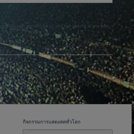
e SMS notifications from us and can opt out at any time.
กิจกรรมการแสดงสดทั่วโลก