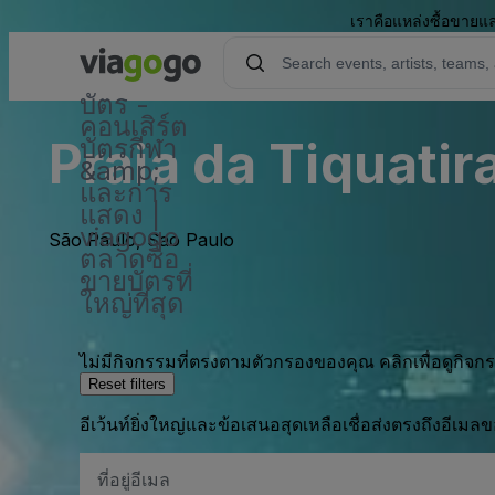
เราคือแหล่งซื้อขายแล
บัตร -
คอนเสิร์ต
Praia da Tiquatir
บัตรกีฬา
&amp;
และการ
แสดง |
viagogo
São Paulo, Sao Paulo
ตลาดซื้อ
ขายบัตรที่
ใหญ่ที่สุด
ไม่มีกิจกรรมที่ตรงตามตัวกรองของคุณ คลิกเพื่อดูกิจ
Reset filters
อีเว้นท์ยิ่งใหญ่และข้อเสนอสุดเหลือเชื่อส่งตรงถึงอีเมล
ที่
อยู่