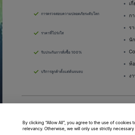
เกี
การตรวจสอบความปลอดภัยระดับโลก
กา
รา
ราคาที่โปร่งใส
นั
Co
รับประกันการสั่งซื้อ 100%
ห้
บริการลูกค้าตั้งแต่ต้นจนจบ
งา
ลิขสิทธิ์ © viagogo GmbH 2026
รายละเอียดบริษัท
การใช้เว็บไซต์นี้ถือเป็นการยอมรับใน
ข้อตกลงและเงื่อนไข
และ
นโยบายควา
ห้ามแชร์ข้อมูลส่วนบุคคลของฉัน/ทางเลือกเกี่ยวกับความเป็นส่วนตัวของค
By clicking “Allow All”, you agree to the use of cookies t
relevancy. Otherwise, we will only use strictly necessar