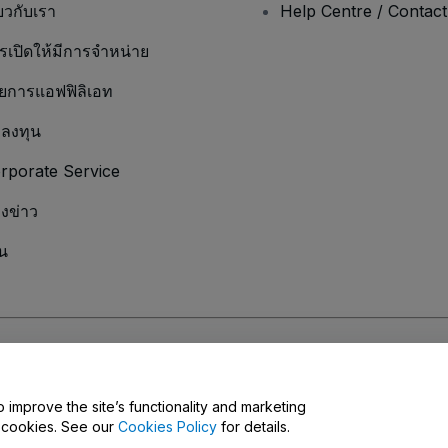
่ยวกับเรา
Help Centre / Contac
รเปิดให้มีการจำหน่าย
ยการแอฟฟิลิเอท
กลงทุน
rporate Service
องข่าว
น
มเป็นส่วนตัว
และ
นโยบายคุกกี้
และ
นโยบายความเป็นส่วนตัวบนมือถือ
ุณ
o improve the site’s functionality and marketing
y cookies. See our
Cookies Policy
for details.