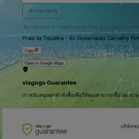
อีเมล
เข้าร่วมรายการ
By signing in or creating an account, you agree to our
u
Praia da Tiquatira
-
Av. Governador Carvalho Pint
Copy
Open in Google Maps
viagogo Guarantee
เราสนับสนุนทุกคําสั่งซื้อเพื่อให้คุณสามารถซื้อและขาย
บริษัทข