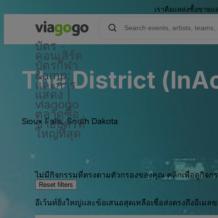
เราคือแหล่งซื้อขายแล
บัตร -
คอนเสิร์ต
บัตรกีฬา
The District (InA
&amp;
และการ
แสดง |
viagogo
ตลาดซื้อ
Sioux Falls, South Dakota
ขายบัตรที่
ใหญ่ที่สุด
ไม่มีกิจกรรมที่ตรงตามตัวกรองของคุณ คลิกเพื่อดูกิจ
Reset filters
อีเว้นท์ยิ่งใหญ่และข้อเสนอสุดเหลือเชื่อส่งตรงถึงอีเมล