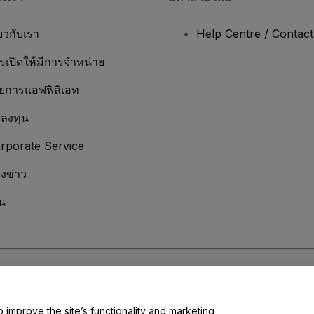
่ยวกับเรา
Help Centre / Contac
รเปิดให้มีการจำหน่าย
ยการแอฟฟิลิเอท
กลงทุน
rporate Service
องข่าว
น
มเป็นส่วนตัว
และ
นโยบายคุกกี้
และ
นโยบายความเป็นส่วนตัวบนมือถือ
ุณ
o improve the site’s functionality and marketing