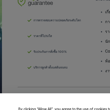
เกี
การตรวจสอบความปลอดภัยระดับโลก
กา
รา
ราคาที่โปร่งใส
นั
Co
รับประกันการสั่งซื้อ 100%
ห้
บริการลูกค้าตั้งแต่ต้นจนจบ
งา
ลิขสิทธิ์ © viagogo GmbH 2026
รายละเอียดบริษัท
การใช้เว็บไซต์นี้ถือเป็นการยอมรับใน
ข้อตกลงและเงื่อนไข
และ
นโยบายควา
ห้ามแชร์ข้อมูลส่วนบุคคลของฉัน/ทางเลือกเกี่ยวกับความเป็นส่วนตัวของค
By clicking “Allow All”, you agree to the use of cookies t