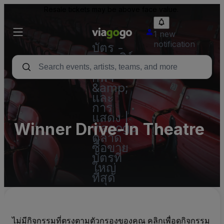
Resale tickets may be above face value.
1 new
notification
บัตร -
คอนเสิร์ต
บัตร
กีฬา
&amp;
และ
การ
แสดง |
Winner Drive-In Theatre
viagogo
ตลาด
ซื้อขาย
บัตรที่
ใหญ่
ที่สุด
ไม่มีกิจกรรมที่ตรงตามตัวกรองของคุณ คลิกเพื่อดูกิจกรรม