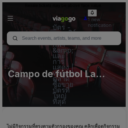
Resale tickets may be above face value.
1 new
notification
บัตร -
คอนเสิร์ต
บัตร
กีฬา
&amp;
และ
การ
แสดง |
Campo de fútbol La
viagogo
ตลาด
Veigona
ซื้อขาย
บัตรที่
ใหญ่
ที่สุด
ไม่มีกิจกรรมที่ตรงตามตัวกรองของคุณ คลิกเพื่อดูกิจกรรม