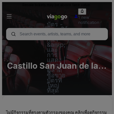
Resale tickets may be above face value.
1 new
notification
บัตร -
คอนเสิร์ต
บัตร
กีฬา
&amp;
และ
การ
แสดง |
Castillo San Juan de las
viagogo
ตลาด
Aguilas
ซื้อขาย
บัตรที่
ใหญ่
ที่สุด
ไม่มีกิจกรรมที่ตรงตามตัวกรองของคุณ คลิกเพื่อดูกิจกรรม