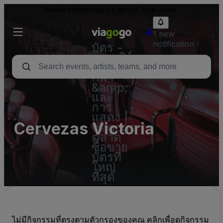
Resale tickets may be above face value.
1 new
notification
บัตร -
คอนเสิร์ต
บัตร
กีฬา
&amp;
และ
การ
แสดง |
Cervezas Victoria
viagogo
ตลาด
ซื้อขาย
บัตรที่
ใหญ่
ที่สุด
ไม่มีกิจกรรมที่ตรงตามตัวกรองของคุณ คลิกเพื่อดูกิจกรรม