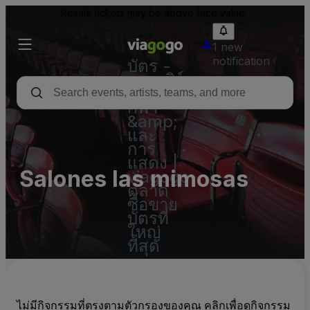
Resale tickets may be above face value.
1 new
notification
บัตร -
คอนเสิร์ต
บัตร
กีฬา
&amp;
และ
การ
แสดง |
Salones las mimosas
viagogo
ตลาด
ซื้อขาย
บัตรที่
ใหญ่
ที่สุด
ไม่มีกิจกรรมที่ตรงตามตัวกรองของคุณ คลิกเพื่อดูกิจกรรม