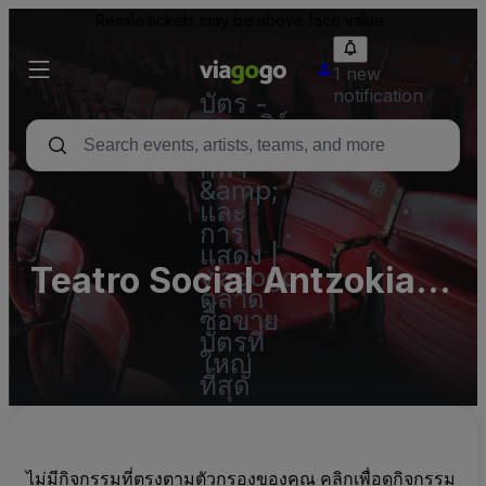
Resale tickets may be above face value.
1 new
notification
บัตร -
คอนเสิร์ต
บัตร
กีฬา
&amp;
และ
การ
แสดง |
Teatro Social Antzokia
viagogo
ตลาด
Basauri
ซื้อขาย
บัตรที่
ใหญ่
ที่สุด
ไม่มีกิจกรรมที่ตรงตามตัวกรองของคุณ คลิกเพื่อดูกิจกรรม