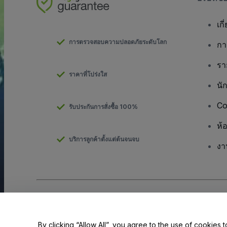
เกี
การตรวจสอบความปลอดภัยระดับโลก
กา
รา
ราคาที่โปร่งใส
นั
Co
รับประกันการสั่งซื้อ 100%
ห้
บริการลูกค้าตั้งแต่ต้นจนจบ
งา
ลิขสิทธิ์ © viagogo GmbH 2026
รายละเอียดบริษัท
การใช้เว็บไซต์นี้ถือเป็นการยอมรับใน
ข้อตกลงและเงื่อนไข
และ
นโยบายควา
ห้ามแชร์ข้อมูลส่วนบุคคลของฉัน/ทางเลือกเกี่ยวกับความเป็นส่วนตัวของค
By clicking “Allow All”, you agree to the use of cookies t