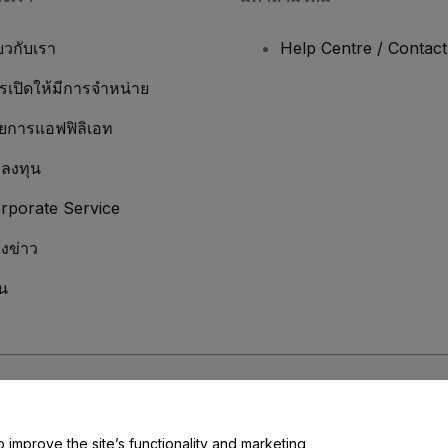
่ยวกับเรา
Help Centre / Contac
รเปิดให้มีการจำหน่าย
ยการแอฟฟิลิเอท
กลงทุน
rporate Service
องข่าว
น
มเป็นส่วนตัว
และ
นโยบายคุกกี้
และ
นโยบายความเป็นส่วนตัวบนมือถือ
ุณ
o improve the site’s functionality and marketing