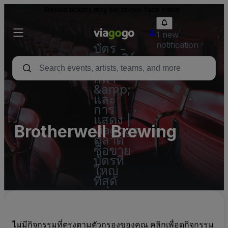
Resale tickets may be above face value.
1 new
notification
บัตร -
คอนเสิร์ต
บัตร
กีฬา
&amp;
และ
การ
แสดง |
Brotherwell Brewing
viagogo
ตลาด
ซื้อขาย
บัตรที่
ใหญ่
ที่สุด
ไม่มีกิจกรรมที่ตรงตามตัวกรองของคุณ คลิกเพื่อดูกิจกรรม