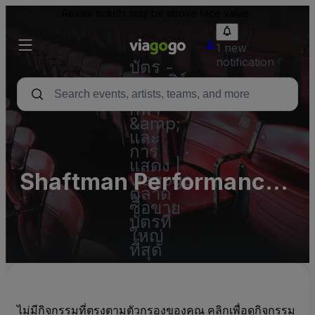
Resale tickets may be above face value.
1 new
notification
บัตร -
คอนเสิร์ต
บัตร
กีฬา
&amp;
และ
การ
แสดง |
Shaftman Performance
viagogo
ตลาด
Hall at Jefferson Center
ซื้อขาย
บัตรที่
- Complex Parking Lots
ใหญ่
ที่สุด
(InActive)
ไม่มีกิจกรรมที่ตรงตามตัวกรองของคุณ คลิกเพื่อดูกิจกรรม