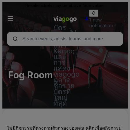
Resale tickets may be above face value.
1 new
notification
บัตร -
คอนเสิร์ต
บัตร
กีฬา
&amp;
และ
การ
แสดง |
Fog Room
viagogo
ตลาด
ซื้อขาย
บัตรที่
ใหญ่
ที่สุด
ไม่มีกิจกรรมที่ตรงตามตัวกรองของคุณ คลิกเพื่อดูกิจกรรม