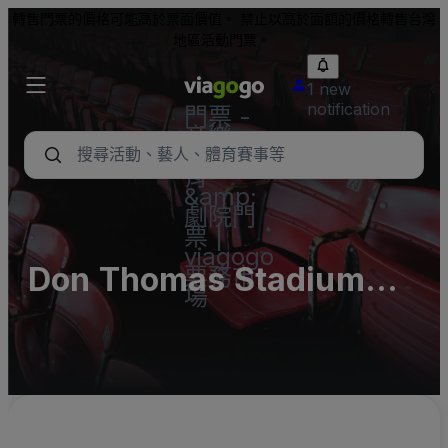
轉售門票的價格可能高於票面價值。 禁止以高於面額的價格轉售台灣
地區活動門票。
1 new
notification
門票 -
音樂
會、體
育
&amp;
劇院門
票 |
viagogo
Don Thomas Stadium
票務市
場
(Exeter Township Senior
High School) Parking
Lots (InActive)