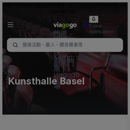
轉售門票的價格可能高於票面價值。 禁止以高於面額的價格轉售台灣
地區活動門票。
1 new
notification
門票 -
音樂
會、體
育
&amp;
劇院門
票 |
viagogo
Kunsthalle Basel
票務市
場