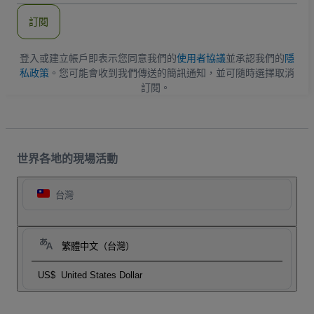
郵
件
訂閱
地
址
登入或建立帳戶即表示您同意我們的
使用者協議
並承認我們的
隱
私政策
。您可能會收到我們傳送的簡訊通知，並可隨時選擇取消
訂閱。
世界各地的現場活動
台灣
繁體中文（台灣）
US$
United States Dollar