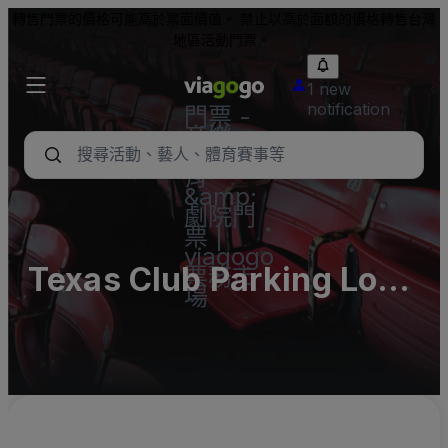
轉售門票的價格可能高於票面價值。 禁止以高於面額的價格轉售台灣
地區活動門票。
1 new
notification
門票 -
音樂
會、體
育
&amp;
劇院門
票 |
viagogo
Texas Club Parking Lots
票務市
場
(InActive)