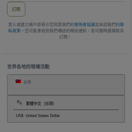
郵
件
訂閱
地
址
登入或建立帳戶即表示您同意我們的
使用者協議
並承認我們的
隱
私政策
。您可能會收到我們傳送的簡訊通知，並可隨時選擇取消
訂閱。
世界各地的現場活動
台灣
繁體中文（台灣）
US$
United States Dollar