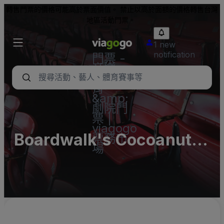
轉售門票的價格可能高於票面價值。 禁止以高於面額的價格轉售台灣
地區活動門票。
1 new
notification
門票 -
音樂
會、體
育
&amp;
劇院門
票 |
viagogo
Boardwalk's Cocoanut
票務市
場
Grove