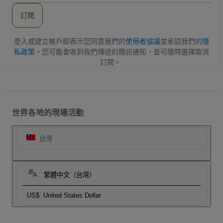
郵
件
訂閱
地
址
登入或建立帳戶即表示您同意我們的
使用者協議
並承認我們的
隱
私政策
。您可能會收到我們傳送的簡訊通知，並可隨時選擇取消
訂閱。
世界各地的現場活動
台灣
繁體中文（台灣）
US$
United States Dollar