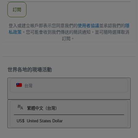
郵
件
訂閱
地
址
登入或建立帳戶即表示您同意我們的
使用者協議
並承認我們的
隱
私政策
。您可能會收到我們傳送的簡訊通知，並可隨時選擇取消
訂閱。
世界各地的現場活動
台灣
繁體中文（台灣）
US$
United States Dollar