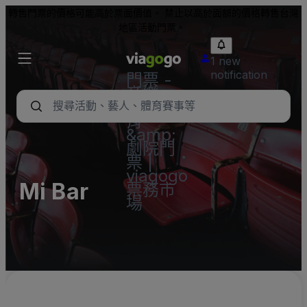
轉售門票的價格可能高於票面價值。 禁止以高於面額的價格轉售台灣
地區活動門票。
1 new
notification
門票 -
音樂
會、體
育
&amp;
劇院門
票 |
viagogo
Mi Bar
票務市
場