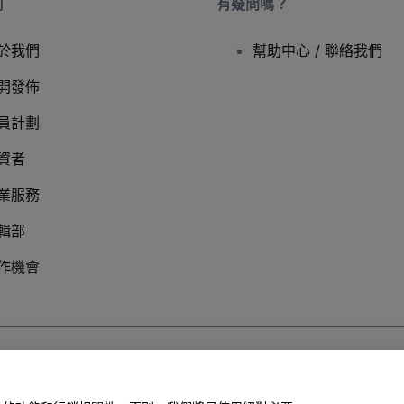
司
有疑問嗎？
於我們
幫助中心 / 聯絡我們
開發佈
員計劃
資者
業服務
輯部
作機會
以及
行動隱私政策