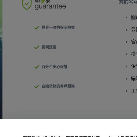
我們公
關
世界一流的安全檢查
公
會
透明定價
投
企
百分百安心保證
編
自始至終的客戶服務
工
版權 © viagogo GmbH 2026
公司詳情
使用本網站即表示接受
條款和條件
以及
隱私政策
以及
程式餅乾政策
請勿分享我的個人資訊/您的隱私權選擇