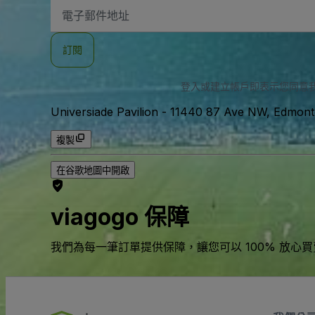
電
子
郵
件
訂閱
地
址
登入或建立帳戶即表示您同意
Universiade Pavilion
-
11440 87 Ave NW, Edmon
複製
在谷歌地圖中開啟
viagogo 保障
我們為每一筆訂單提供保障，讓您可以 100% 放心