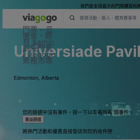
我們是全球最大的門票購買和
門票 - 音
樂會、體
育 &amp;
Universiade Pavi
劇院門票
| viagogo
票務市場
Edmonton, Alberta
您的篩選中沒有事件，按一下以查看所有 個事件。
重設篩選
將熱門活動和優惠直接發送到您的收件匣