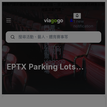
轉售門票的價格可能高於票面價值。 禁止以高於面額的價格轉售台灣
地區活動門票。
1 new
notification
門票 -
音樂
會、體
育
&amp;
劇院門
票 |
viagogo
EPTX Parking Lots
票務市
場
(InActive)