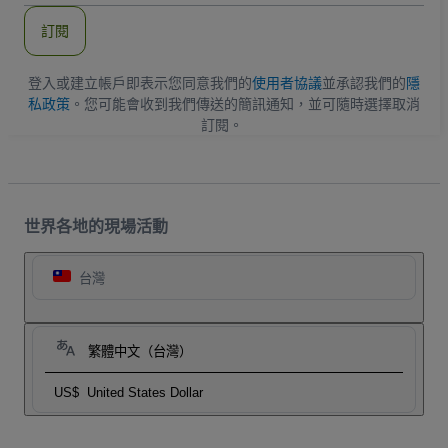
郵
件
訂閱
地
址
登入或建立帳戶即表示您同意我們的
使用者協議
並承認我們的
隱
私政策
。您可能會收到我們傳送的簡訊通知，並可隨時選擇取消
訂閱。
世界各地的現場活動
台灣
繁體中文（台灣）
US$
United States Dollar