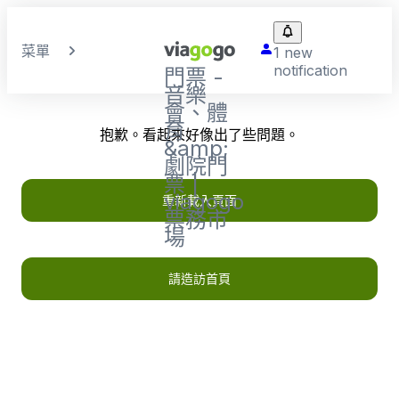
菜單
1 new
notification
門票 -
音樂
會、體
育
抱歉。看起來好像出了些問題。
&amp;
劇院門
票 |
viagogo
重新載入頁面
票務市
場
請造訪首頁