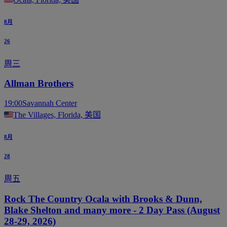
8月
26
周三
Allman Brothers
19:00
Savannah Center
The Villages, Florida, 美国
8月
28
周五
Rock The Country Ocala with Brooks & Dunn,
Blake Shelton and many more - 2 Day Pass (August
28-29, 2026)