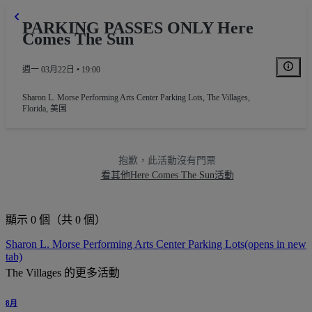
PARKING PASSES ONLY Here
Comes The Sun
週一 03月22日 • 19:00
Sharon L. Morse Performing Arts Center Parking Lots
,
The Villages,
Florida, 美国
抱歉，此活動沒有門票
看其他Here Comes The Sun活動
顯示 0 個（共 0 個）
Sharon L. Morse Performing Arts Center Parking Lots
(opens in new
tab)
The Villages 的更多活動
8月