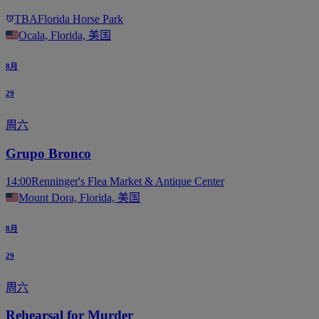
TBA
Florida Horse Park
Ocala, Florida, 美国
8月
29
周六
Grupo Bronco
14:00
Renninger's Flea Market & Antique Center
Mount Dora, Florida, 美国
8月
29
周六
Rehearsal for Murder