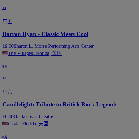
14
周五
Barron Ryan - Classic Meets Cool
19:00
Sharon L. Morse Performing Arts Center
The Villages, Florida, 美国
8月
15
周六
Candlelight: Tribute to British Rock Legends
16:00
Ocala Civic Theatre
Ocala, Florida, 美国
8月