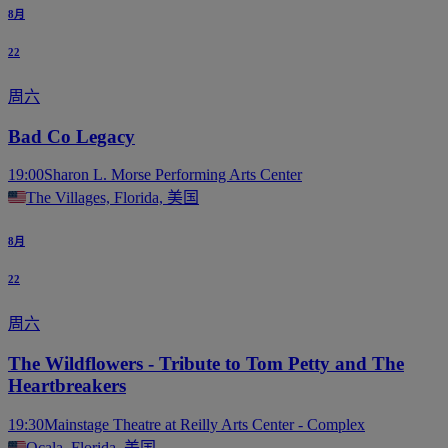
8月
22
周六
Bad Co Legacy
19:00
Sharon L. Morse Performing Arts Center
The Villages, Florida, 美国
8月
22
周六
The Wildflowers - Tribute to Tom Petty and The
Heartbreakers
19:30
Mainstage Theatre at Reilly Arts Center - Complex
Ocala, Florida, 美国