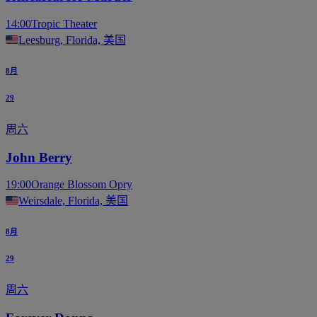
14:00
Tropic Theater
Leesburg, Florida, 美国
8月
29
周六
John Berry
19:00
Orange Blossom Opry
Weirsdale, Florida, 美国
8月
29
周六