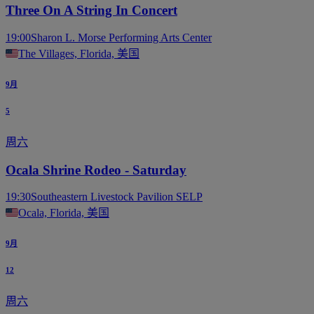
Three On A String In Concert
19:00
Sharon L. Morse Performing Arts Center
The Villages, Florida, 美国
9月
5
周六
Ocala Shrine Rodeo - Saturday
19:30
Southeastern Livestock Pavilion SELP
Ocala, Florida, 美国
9月
12
周六