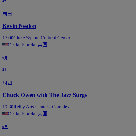
20
周日
Kevin Nealon
17:00
Circle Square Cultural Center
Ocala, Florida, 美国
9月
24
周四
Chuck Owen with The Jazz Surge
19:30
Reilly Arts Center - Complex
Ocala, Florida, 美国
9月