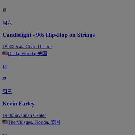
15
周六
Candlelight - 90s Hip-Hop on Strings
18:30
Ocala Civic Theatre
Ocala, Florida, 美国
8月
19
周三
Kevin Farley
19:00
Savannah Center
The Villages, Florida, 美国