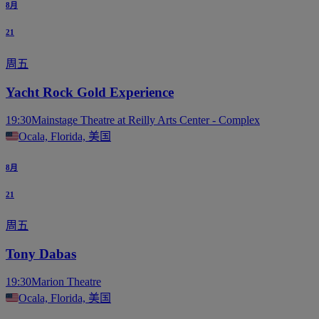
8月
21
周五
Yacht Rock Gold Experience
19:30
Mainstage Theatre at Reilly Arts Center - Complex
Ocala, Florida, 美国
8月
21
周五
Tony Dabas
19:30
Marion Theatre
Ocala, Florida, 美国