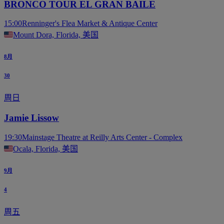
BRONCO TOUR EL GRAN BAILE
15:00
Renninger's Flea Market & Antique Center
Mount Dora, Florida, 美国
8月
30
周日
Jamie Lissow
19:30
Mainstage Theatre at Reilly Arts Center - Complex
Ocala, Florida, 美国
9月
4
周五