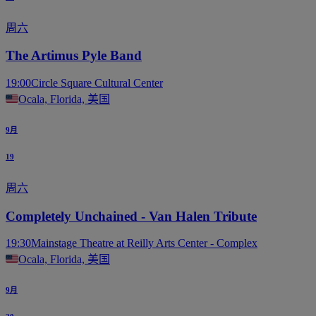
周六
The Artimus Pyle Band
19:00
Circle Square Cultural Center
Ocala, Florida, 美国
9月
19
周六
Completely Unchained - Van Halen Tribute
19:30
Mainstage Theatre at Reilly Arts Center - Complex
Ocala, Florida, 美国
9月