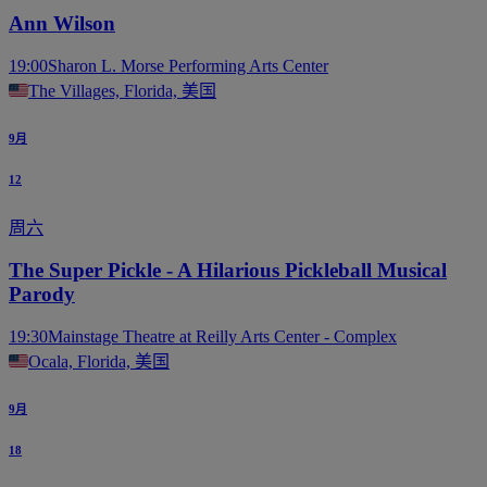
Ann Wilson
19:00
Sharon L. Morse Performing Arts Center
The Villages, Florida, 美国
9月
12
周六
The Super Pickle - A Hilarious Pickleball Musical
Parody
19:30
Mainstage Theatre at Reilly Arts Center - Complex
Ocala, Florida, 美国
9月
18