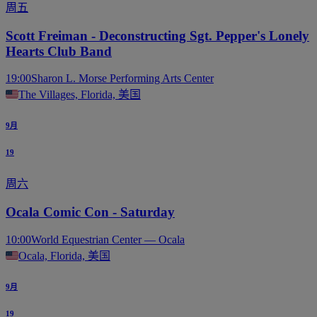
周五
Scott Freiman - Deconstructing Sgt. Pepper's Lonely
Hearts Club Band
19:00
Sharon L. Morse Performing Arts Center
The Villages, Florida, 美国
9月
19
周六
Ocala Comic Con - Saturday
10:00
World Equestrian Center — Ocala
Ocala, Florida, 美国
9月
19