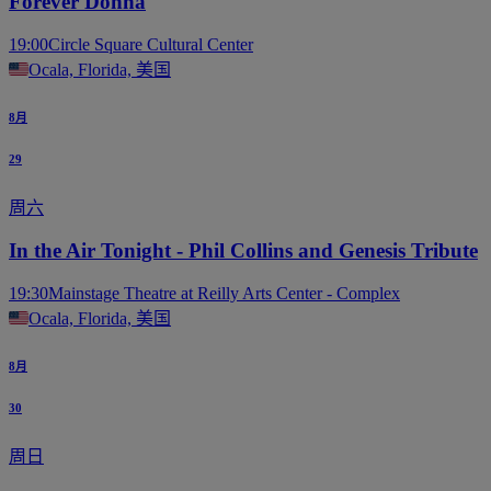
Forever Donna
19:00
Circle Square Cultural Center
Ocala, Florida, 美国
8月
29
周六
In the Air Tonight - Phil Collins and Genesis Tribute
19:30
Mainstage Theatre at Reilly Arts Center - Complex
Ocala, Florida, 美国
8月
30
周日