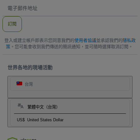
電
子
郵
件
訂閱
地
址
登入或建立帳戶即表示您同意我們的
使用者協議
並承認我們的
隱私政
策
。您可能會收到我們傳送的簡訊通知，並可隨時選擇取消訂閱。
世界各地的現場活動
台灣
繁體中文（台灣）
US$
United States Dollar