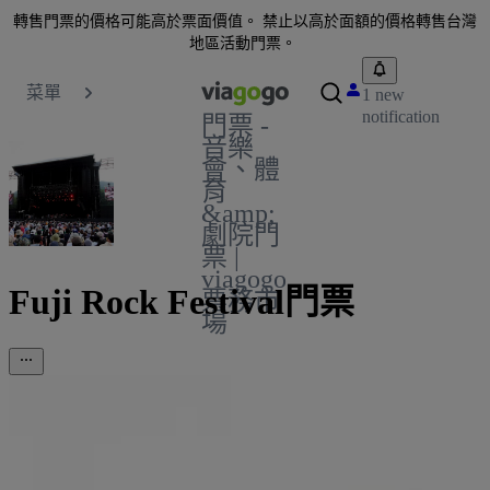
轉售門票的價格可能高於票面價值。 禁止以高於面額的價格轉售台灣
地區活動門票。
菜單
1 new
notification
門票 -
音樂
會、體
育
&amp;
劇院門
票 |
viagogo
Fuji Rock Festival門票
票務市
場