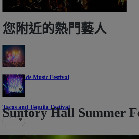
您附近的熱門藝人
Lost Lands Music Festival
121
Tacos and Tequila Festival
Suntory Hall Summe
691