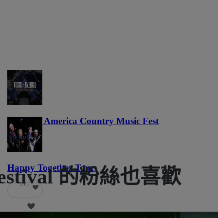
Voices of America Country Music Fest
36
Happy Together Tour
r Festival 的粉絲也喜歡
111