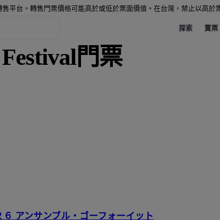
轉售平台。轉售門票價格可能高於或低於票面價值。在台灣，禁止以高於
探索
賣票
 Festival門票
２６ アンサンブル・ゴーフォーイット