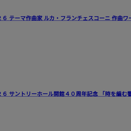
２６ テーマ作曲家 ルカ・フランチェスコーニ 作曲
２６ サントリーホール開館４０周年記念 「時を編む