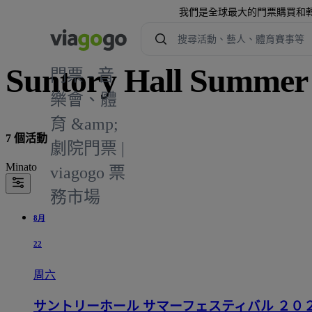
我們是全球最大的門票購買和
Suntory Hall Summer
門票 - 音
樂會、體
育 &amp;
7 個活動
劇院門票 |
Minato
viagogo 票
務市場
8月
22
周六
サントリーホール サマーフェスティバル ２０