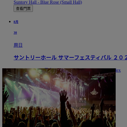
Suntory Hall - Blue Rose (Small Hall)
查看門票
8月
30
周日
サントリーホール サマーフェスティバル ２０
17:00
Minato, 日本
Large Hall at Suntory Hall - Complex
Large Hall at Suntory Hall - Complex
僅剩 3% 的門票
查看門票