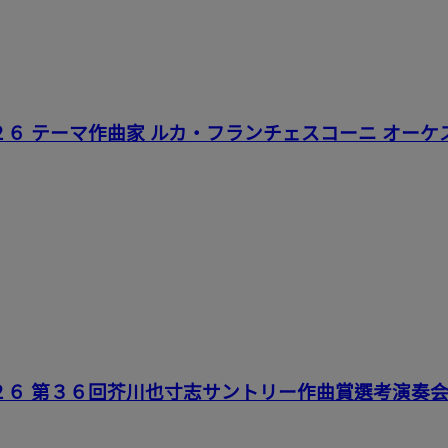
２６ テーマ作曲家 ルカ・フランチェスコーニ オー
２６ 第３６回芥川也寸志サントリー作曲賞選考演奏