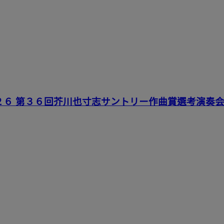
２６ 第３６回芥川也寸志サントリー作曲賞選考演奏