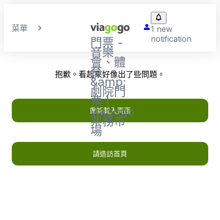
菜單
1 new
notification
門票 -
音樂
會、體
育
抱歉。看起來好像出了些問題。
&amp;
劇院門
票 |
viagogo
重新載入頁面
票務市
場
請造訪首頁