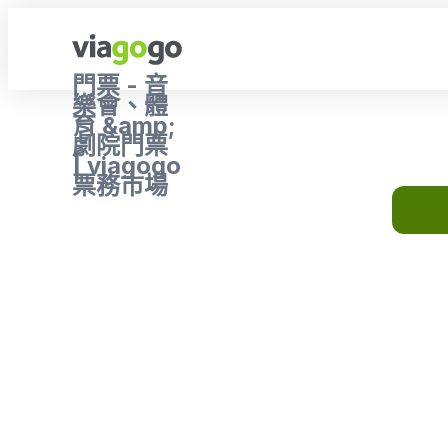
門票 - 音
樂會、體
育 &amp;
劇院門票
| viagogo
票務市場