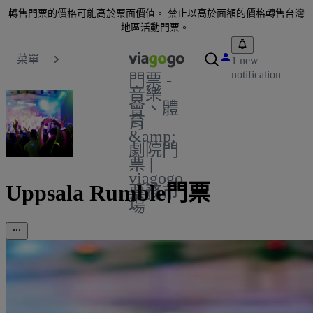
轉售門票的價格可能高於票面價值。 禁止以高於面額的價格轉售台灣
地區活動門票。
菜單
1 new
notification
門票 -
音樂
會、體
育
&amp;
劇院門
票 |
viagogo
Uppsala Rumble門票
票務市
場