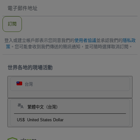
電
子
郵
件
訂閱
地
址
登入或建立帳戶即表示您同意我們的
使用者協議
並承認我們的
隱私政
策
。您可能會收到我們傳送的簡訊通知，並可隨時選擇取消訂閱。
世界各地的現場活動
台灣
繁體中文（台灣）
US$
United States Dollar